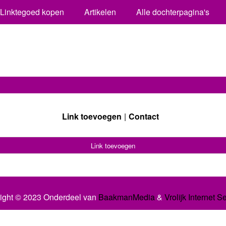
Linktegoed kopen
Artikelen
Alle dochterpagina's
Link toevoegen
Contact
Link toevoegen
ight © 2023 Onderdeel van
BaakmanMedia
&
Vrolijk Internet S